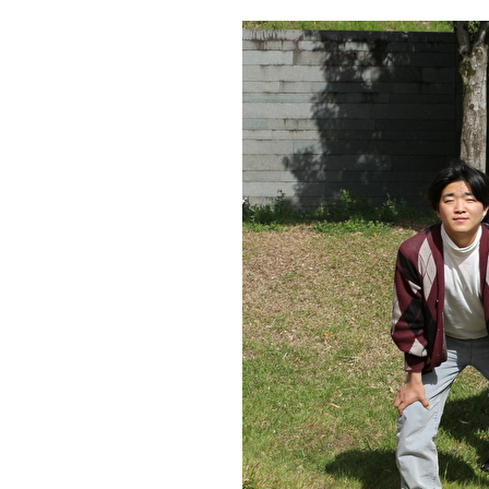
日
時
: