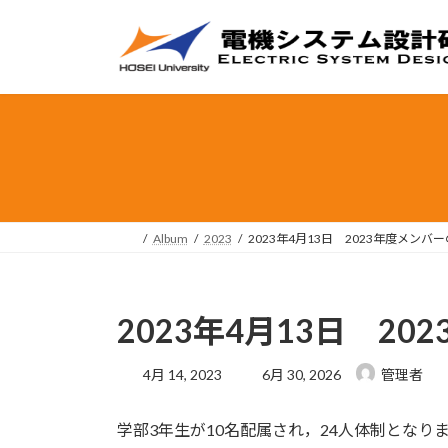
コ
ナ
ン
ビ
テ
ゲ
ン
ー
ツ
シ
へ
ョ
ス
ン
キ
に
ッ
移
プ
動
Album
2023
2023年4月13日 2023年度メ
2023年4月13日 
最
4月 14, 2023
6月 30, 2026
管理者
終
更
学部3年生が10名配属され，24人体制とな
新