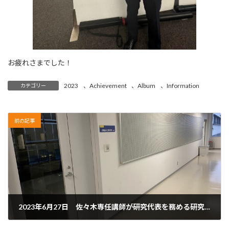
お疲れさまでした！
2023
、
Achievement
、
Album
、
Information
カテゴリー
前の記事
2023年6月27日 佐々木専任講師が研究代表を務める研究課題が公益財団法人永守財団 研究助成2023 に採択されました。
6月 28, 2023