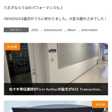
八王子ならではのパフォーマンスも♪
ISEM2023は盛況のうちに終わりました。大変お疲れさまでした！
2023
、
Achievement
、
Album
、
Information
カテゴリー
前の記事
佐々木専任講師がFirst Authorの論文がIEEE Transactions on Magneticsに掲載されました。
10月 20, 2023
次の記事