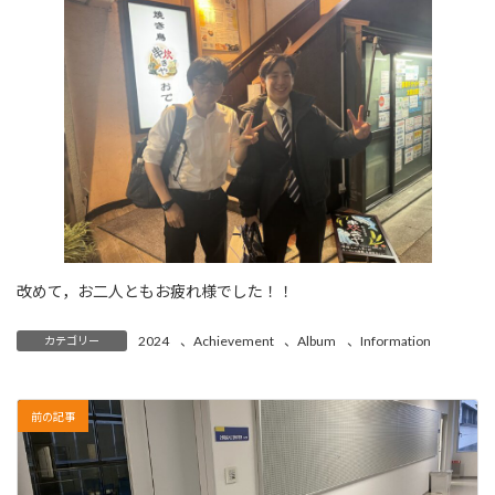
改めて，お二人ともお疲れ様でした！！
2024
、
Achievement
、
Album
、
Information
カテゴリー
前の記事