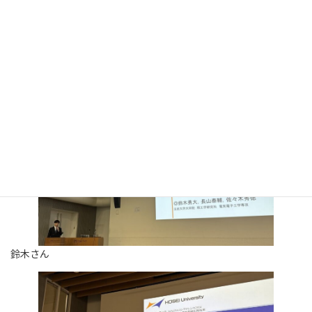
終
更
M1の鈴木さん，B4の中野さんが東京科学大学大岡山キャンパスで
新
日
開催された第33回MAGDAコンファレンス in 東京で発表を行いま
時
した．
:
中野さんは初の学会発表でした．
鈴木さん